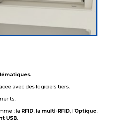
blématiques.
cée avec des logiciels tiers.
ements.
omme : la
RFID
, la
multi-RFID
, l’
Optique
,
nt USB
.