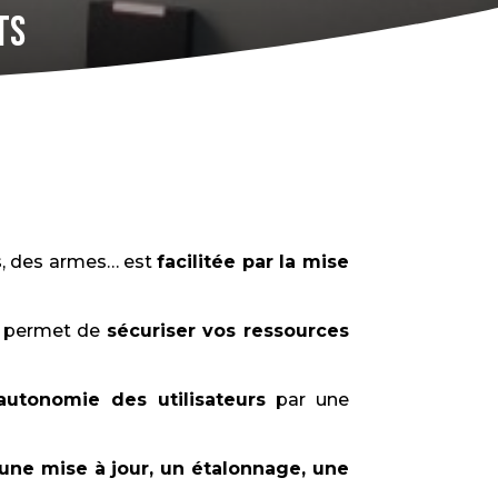
ts
ls, des armes… est
facilitée par la mise
s permet de
sécuriser vos ressources
autonomie des utilisateurs
par une
une mise à jour, un étalonnage, une